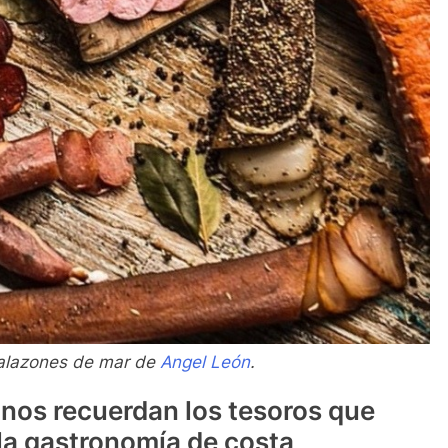
salazones de mar de
Angel León
.
nos recuerdan los tesoros que
la gastronomía de costa