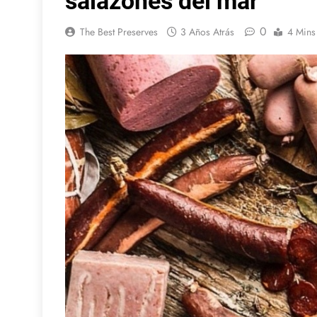
salazones del mar
0
The Best Preserves
3 Años Atrás
4 Mins