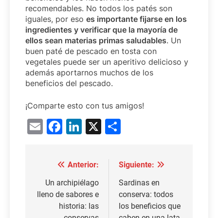
recomendables. No todos los patés son
iguales, por eso
es importante fijarse en los
ingredientes y verificar que la mayoría de
ellos sean materias primas saludables
. Un
buen paté de pescado en tosta con
vegetales puede ser un aperitivo delicioso y
además aportarnos muchos de los
beneficios del pescado.
¡Comparte esto con tus amigos!
Email
Facebook
LinkedIn
X
Compartir
Anterior:
Siguiente:
Navegación
de
Un archipiélago
Sardinas en
lleno de sabores e
conserva: todos
entradas
historia: las
los beneficios que
conservas
caben en una lata