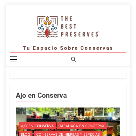
Saltar
al
contenido
Tu Espacio Sobre Conservas
Ajo en Conserva
AJO EN CONSERVA
ALBAHACA EN CONSERVA
BLOG
CONSERVAS DE HIERBAS Y ESPECIAS