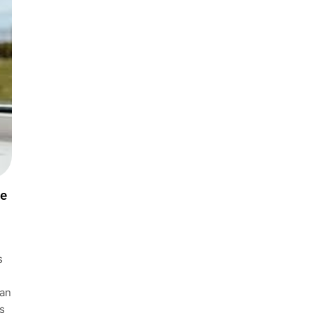
de
s
tan
es