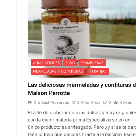
ALBARICOQUES
BLOG
FRAMBUESAS
MERMELADAS Y CONFITURAS
NARANJAS
Las deliciosas mermeladas y confituras 
Maison Perrotte
The Best Preserves
3 Años Atrás
0
4 Mins
El arte de elaborar delicias dulces y muy originale
con la mejor materia prima Especializarse en un
único producto es arriesgado. Pero ¿y si se te da 
bien lo tuyo que decides tirarte a la piscina? Eso 