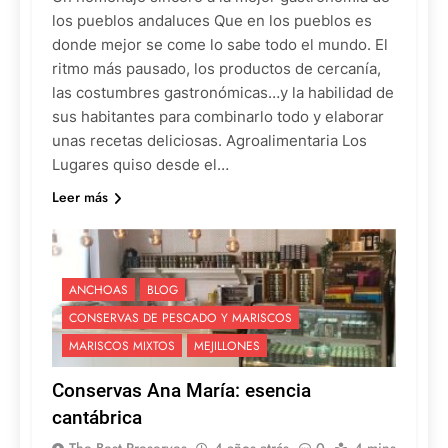
los pueblos andaluces Que en los pueblos es
donde mejor se come lo sabe todo el mundo. El
ritmo más pausado, los productos de cercanía,
las costumbres gastronómicas…y la habilidad de
sus habitantes para combinarlo todo y elaborar
unas recetas deliciosas. Agroalimentaria Los
Lugares quiso desde el…
Leer más
ANCHOAS
BLOG
CONSERVAS DE PESCADO Y MARISCOS
MARISCOS MIXTOS
MEJILLONES
Conservas Ana María: esencia
cantábrica
The Best Preserves
4 años atrás
0
4 mins