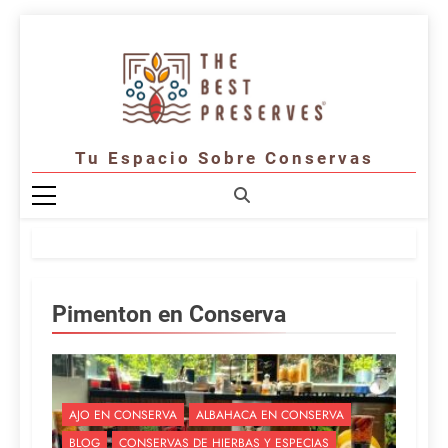
Saltar
al
contenido
Tu Espacio Sobre Conservas
Pimenton en Conserva
AJO EN CONSERVA
ALBAHACA EN CONSERVA
BLOG
CONSERVAS DE HIERBAS Y ESPECIAS