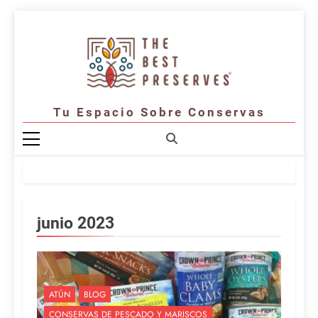
Saltar
al
contenido
Tu Espacio Sobre Conservas
junio 2023
ATÚN
BLOG
CONSERVAS DE PESCADO Y MARISCOS