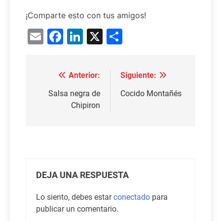
¡Comparte esto con tus amigos!
Email
Facebook
LinkedIn
X
Compartir
Anterior:
Siguiente:
Navegación
de
Salsa negra de
Cocido Montañés
Chipiron
entradas
DEJA UNA RESPUESTA
Lo siento, debes estar
conectado
para
publicar un comentario.