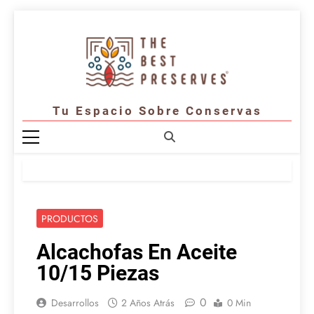
Saltar
al
contenido
Tu Espacio Sobre Conservas
PRODUCTOS
Alcachofas En Aceite
10/15 Piezas
0
Desarrollos
2 Años Atrás
0 Min