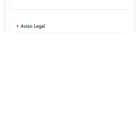
Aviso Legal
Política de Privacidad
Política de Cookies
¡Acerca de nosotros!
Sobre nosotros
Desarrollado por Sitelicon 2024. Funciona gracias a
.
BlazeThemes