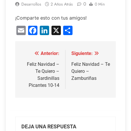
0
Desarrollos
2 Años Atrás
0 Min
¡Comparte esto con tus amigos!
Email
Facebook
LinkedIn
X
Compartir
Anterior:
Siguiente:
Navegación
de
Feliz Navidad –
Feliz Navidad – Te
Te Quiero –
Quiero –
entradas
Sardinillas
Zamburiñas
Picantes 10-14
DEJA UNA RESPUESTA