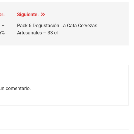
or:
Siguiente:
l –
Pack 6 Degustación La Cata Cervezas
6%
Artesanales – 33 cl
un comentario.