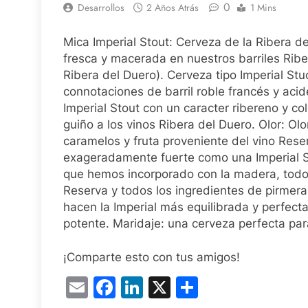
0
Desarrollos
2 Años Atrás
1 Mins
Mica Imperial Stout: Cerveza de la Ribera d
fresca y macerada en nuestros barriles Rib
Ribera del Duero). Cerveza tipo Imperial Stu
connotaciones de barril roble francés y acid
Imperial Stout con un caracter ribereno y co
guiño a los vinos Ribera del Duero. Olor: O
caramelos y fruta proveniente del vino Rese
exageradamente fuerte como una Imperial So
que hemos incorporado con la madera, todo
Reserva y todos los ingredientes de pirmera
hacen la Imperial más equilibrada y perfec
potente. Maridaje: una cerveza perfecta par
¡Comparte esto con tus amigos!
Email
Facebook
LinkedIn
X
Compartir