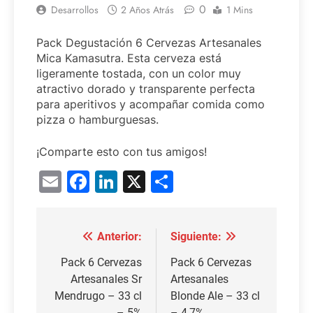
0
Desarrollos
2 Años Atrás
1 Mins
Pack Degustación 6 Cervezas Artesanales
Mica Kamasutra. Esta cerveza está
ligeramente tostada, con un color muy
atractivo dorado y transparente perfecta
para aperitivos y acompañar comida como
pizza o hamburguesas.
¡Comparte esto con tus amigos!
Email
Facebook
LinkedIn
X
Compartir
Anterior:
Siguiente:
Navegación
de
Pack 6 Cervezas
Pack 6 Cervezas
Artesanales Sr
Artesanales
entradas
Mendrugo – 33 cl
Blonde Ale – 33 cl
– 5%
– 4,7%