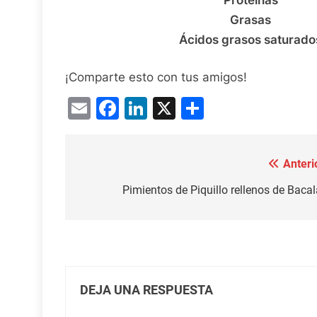
Proteínas
Grasas
Ácidos grasos saturado
¡Comparte esto con tus amigos!
Email
Facebook
LinkedIn
X
Compartir
Anteri
Navegación
de
Pimientos de Piquillo rellenos de Baca
entradas
DEJA UNA RESPUESTA