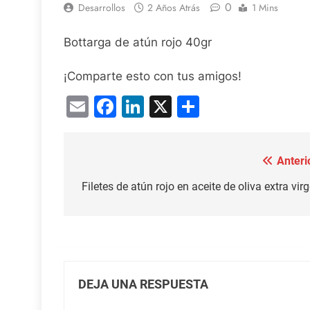
0
Desarrollos
2 Años Atrás
1 Mins
Bottarga de atún rojo 40gr
¡Comparte esto con tus amigos!
Email
Facebook
LinkedIn
X
Compartir
Anteri
Navegación
de
Filetes de atún rojo en aceite de oliva extra vir
entradas
DEJA UNA RESPUESTA