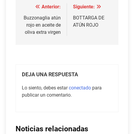
Anterior:
Siguiente:
Navegación
de
Buzzonaglia atún
BOTTARGA DE
rojo en aceite de
ATÚN ROJO
entradas
oliva extra virgen
DEJA UNA RESPUESTA
Lo siento, debes estar
conectado
para
publicar un comentario.
Noticias relacionadas