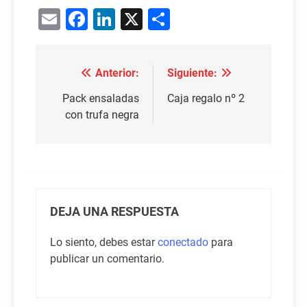
Email
Facebook
LinkedIn
X
Compartir
Anterior:
Siguiente:
Navegación
de
Pack ensaladas
Caja regalo nº 2
con trufa negra
entradas
DEJA UNA RESPUESTA
Lo siento, debes estar
conectado
para
publicar un comentario.