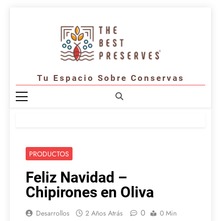
Saltar
al
contenido
Tu Espacio Sobre Conservas
PRODUCTOS
Feliz Navidad –
Chipirones en Oliva
0
Desarrollos
2 Años Atrás
0 Min