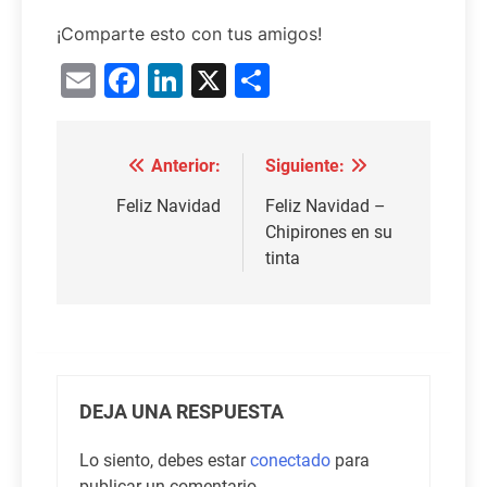
¡Comparte esto con tus amigos!
Email
Facebook
LinkedIn
X
Compartir
Anterior:
Siguiente:
Navegación
de
Feliz Navidad
Feliz Navidad –
Chipirones en su
entradas
tinta
DEJA UNA RESPUESTA
Lo siento, debes estar
conectado
para
publicar un comentario.