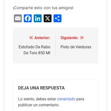
¡Comparte esto con tus amigos!
Email
Facebook
LinkedIn
X
Compartir
Anterior:
Siguiente:
Navegación
de
Estofado De Rabo
Pisto de Verduras
De Toro 850 Ml
entradas
DEJA UNA RESPUESTA
Lo siento, debes estar
conectado
para
publicar un comentario.