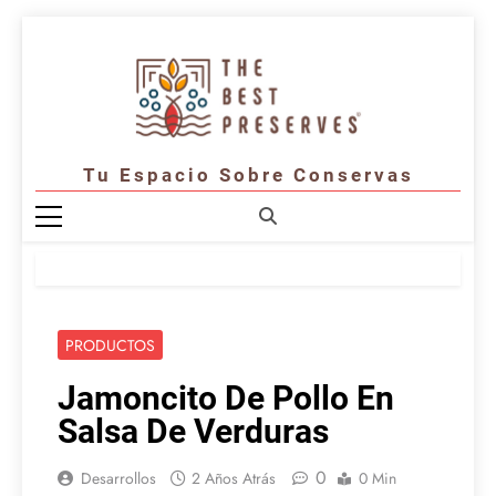
Saltar
al
contenido
Tu Espacio Sobre Conservas
PRODUCTOS
Jamoncito De Pollo En
Salsa De Verduras
0
Desarrollos
2 Años Atrás
0 Min