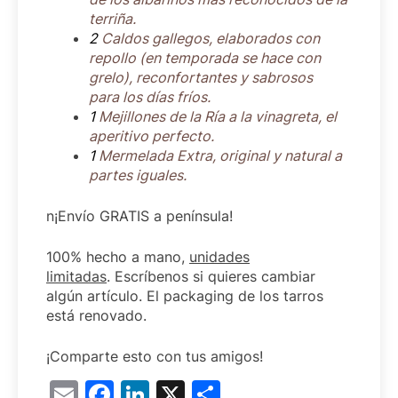
terriña.
2
Caldos gallegos, elaborados con
repollo (en temporada se hace con
grelo), reconfortantes y sabrosos
para los días fríos.
1
Mejillones de la Ría a la vinagreta, el
aperitivo perfecto.
1
Mermelada Extra, original y natural a
partes iguales.
n¡Envío GRATIS a península!
100% hecho a mano,
unidades
limitadas
. Escríbenos si quieres cambiar
algún artículo. El packaging de los tarros
está renovado.
¡Comparte esto con tus amigos!
Email
Facebook
LinkedIn
X
Compartir