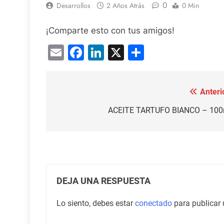
0
Desarrollos
2 Años Atrás
0 Min
¡Comparte esto con tus amigos!
Email
Facebook
LinkedIn
X
Compartir
Anteri
Navegación
de
ACEITE TARTUFO BIANCO – 100
entradas
DEJA UNA RESPUESTA
Lo siento, debes estar
conectado
para publicar 