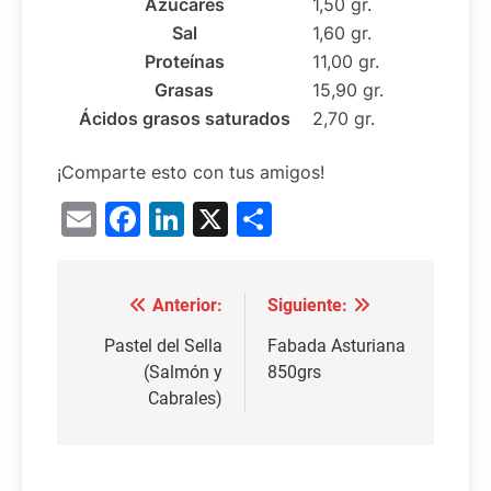
Azúcares
1,50 gr.
Sal
1,60 gr.
Proteínas
11,00 gr.
Grasas
15,90 gr.
Ácidos grasos saturados
2,70 gr.
¡Comparte esto con tus amigos!
Email
Facebook
LinkedIn
X
Compartir
Anterior:
Siguiente:
Navegación
de
Pastel del Sella
Fabada Asturiana
(Salmón y
850grs
entradas
Cabrales)