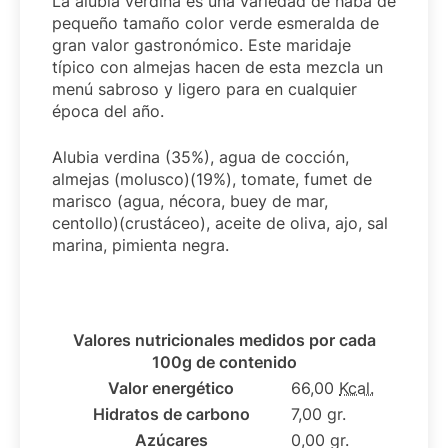
La alubia verdina es una variedad de haba de
pequeño tamaño color verde esmeralda de
gran valor gastronómico. Este maridaje
típico con almejas hacen de esta mezcla un
menú sabroso y ligero para en cualquier
época del año.
Alubia verdina (35%), agua de cocción,
almejas (molusco)(19%), tomate, fumet de
marisco (agua, nécora, buey de mar,
centollo)(crustáceo), aceite de oliva, ajo, sal
marina, pimienta negra.
Valores nutricionales medidos por cada
100g de contenido
Valor energético
66,00
Kcal.
Hidratos de carbono
7,00 gr.
Azúcares
0,00 gr.