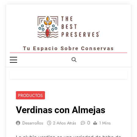
Saltar
al
contenido
Tu Espacio Sobre Conservas
PRODUCTOS
Verdinas con Almejas
0
Desarrollos
2 Años Atrás
1 Mins