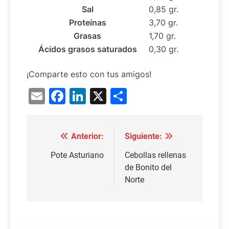
Sal
0,85 gr.
Proteínas
3,70 gr.
Grasas
1,70 gr.
Ácidos grasos saturados
0,30 gr.
¡Comparte esto con tus amigos!
Email
Facebook
LinkedIn
X
Compartir
Anterior:
Siguiente:
Navegación
de
Pote Asturiano
Cebollas rellenas
de Bonito del
entradas
Norte