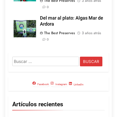
The Best Preserves
3 años atrás
0
Del mar al plato: Algas Mar de
Ardora
The Best Preserves
3 años atrás
0
Buscar:
Facebook
Instagram
LinkedIn
Artículos recientes