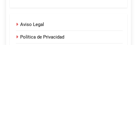
Aviso Legal
Política de Privacidad
Política de Cookies
¡Acerca de nosotros!
Sobre nosotros
Desarrollado por Sitelicon 2024. Funciona gracias a
.
BlazeThemes