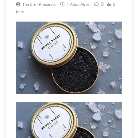
0
The Best Preserves
4 Años Atrás
5
Mins