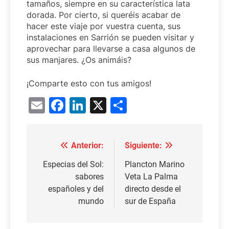
tamaños, siempre en su característica lata
dorada. Por cierto, si queréis acabar de
hacer este viaje por vuestra cuenta, sus
instalaciones en Sarrión se pueden visitar y
aprovechar para llevarse a casa algunos de
sus manjares. ¿Os animáis?
¡Comparte esto con tus amigos!
Email
Facebook
LinkedIn
X
Compartir
Anterior:
Siguiente:
Navegación
de
Especias del Sol:
Plancton Marino
sabores
Veta La Palma
entradas
españoles y del
directo desde el
mundo
sur de España