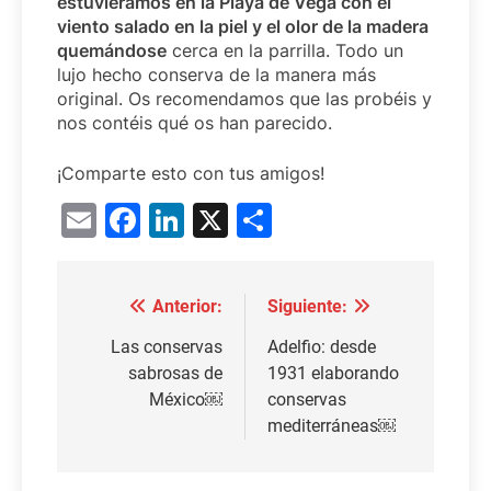
estuviéramos en la Playa de Vega con el
viento salado en la piel y el olor de la madera
quemándose
cerca en la parrilla. Todo un
lujo hecho conserva de la manera más
original. Os recomendamos que las probéis y
nos contéis qué os han parecido.
¡Comparte esto con tus amigos!
Email
Facebook
LinkedIn
X
Compartir
Anterior:
Siguiente:
Navegación
de
Las conservas
Adelfio: desde
sabrosas de
1931 elaborando
entradas
México￼
conservas
mediterráneas￼