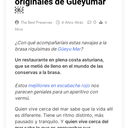
originales de Güeyumar
￼
0
The Best Preserves
4 Años Atrás
4
Mins
¿Con qué acompañaríais estas navajas a la
brasa riquísimas de
Güeyu Mar
?
Un restaurante en plena costa asturiana,
que se metió de lleno en el mundo de las
conservas a la brasa.
Estos
mejillones en escabeche rojo
nos
parecen geniales para un aperitivo con
vermú.
Quien vive cerca del mar sabe que la vida allí
es diferente. Tiene un ritmo distinto, más
pausado y tranquilo. Y
quien vive cerca del
mar sabe lo que es aprovechar sus