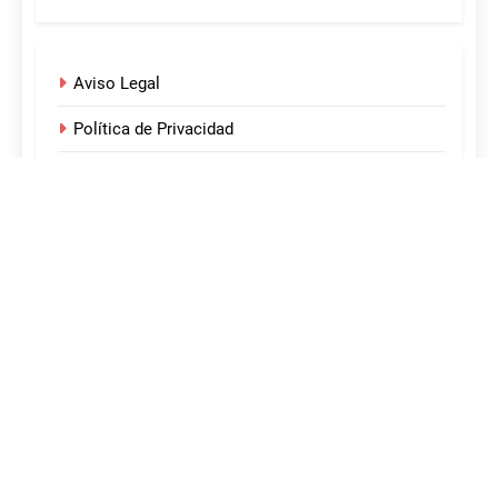
Aviso Legal
Política de Privacidad
Política de Cookies
¡Acerca de nosotros!
Sobre nosotros
Desarrollado por Sitelicon 2024. Funciona gracias a
.
BlazeThemes