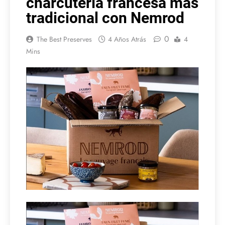
charcutería francesa más
tradicional con Nemrod
0
The Best Preserves
4 Años Atrás
4
Mins