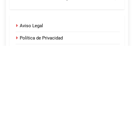
Aviso Legal
Política de Privacidad
Política de Cookies
¡Acerca de nosotros!
Sobre nosotros
Desarrollado por Sitelicon 2024. Funciona gracias a
.
BlazeThemes