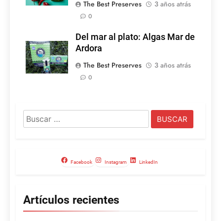
The Best Preserves
3 años atrás
0
Del mar al plato: Algas Mar de
Ardora
The Best Preserves
3 años atrás
0
Buscar:
Facebook
Instagram
LinkedIn
Artículos recientes